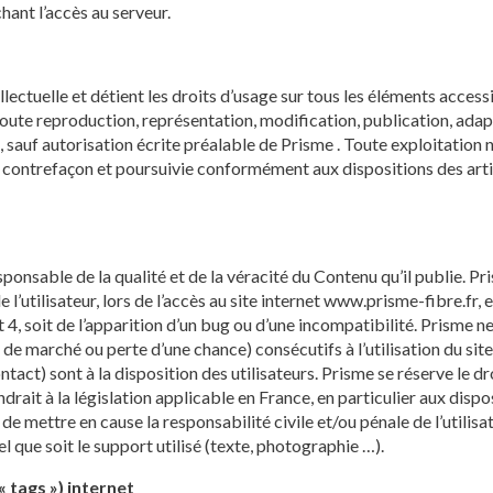
nt l’accès au serveur.
lectuelle et détient les droits d’usage sur tous les éléments accessi
Toute reproduction, représentation, modification, publication, adapt
e, sauf autorisation écrite préalable de Prisme . Toute exploitation n
 contrefaçon et poursuivie conformément aux dispositions des arti
esponsable de la qualité et de la véracité du Contenu qu’il publie. 
utilisateur, lors de l’accès au site internet www.prisme-fibre.fr, et 
 4, soit de l’apparition d’un bug ou d’une incompatibilité. Prisme
e marché ou perte d’une chance) consécutifs à l’utilisation du sit
ntact) sont à la disposition des utilisateurs. Prisme se réserve le 
ait à la législation applicable en France, en particulier aux dispos
 de mettre en cause la responsabilité civile et/ou pénale de l’util
l que soit le support utilisé (texte, photographie …).
« tags ») internet