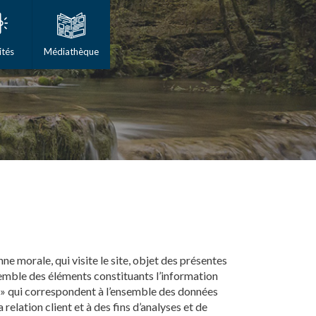
ités
Médiathèque
e morale, qui visite le site, objet des présentes
emble des éléments constituants l’information
 » qui correspondent à l’ensemble des données
elation client et à des fins d’analyses et de