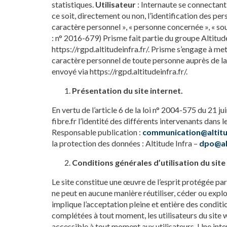
statistiques.
Utilisateur
: Internaute se connectant,
ce soit, directement ou non, l’identification des per
caractère personnel », « personne concernée », « so
: n° 2016-679) Prisme fait partie du groupe Altitu
https://rgpd.altitudeinfra.fr/. Prisme s’engage à me
caractère personnel de toute personne auprès de laq
envoyé via https://rgpd.altitudeinfra.fr/.
Présentation du site internet.
En vertu de l’article 6 de la loi n° 2004-575 du 21 
fibre.fr l’identité des différents intervenants dans 
Responsable publication :
communication@altitu
la protection des données : Altitude Infra –
dpo@alt
Conditions générales d’utilisation du sit
Le site constitue une œuvre de l’esprit protégée par
ne peut en aucune manière réutiliser, céder ou expl
implique l’acceptation pleine et entière des conditi
complétées à tout moment, les utilisateurs du site 
accessible à tout moment aux utilisateurs. Une inte