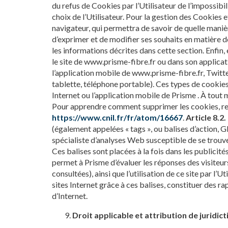
du refus de Cookies par l’Utilisateur de l’impossibi
choix de l’Utilisateur. Pour la gestion des Cookies e
navigateur, qui permettra de savoir de quelle manièr
d’exprimer et de modifier ses souhaits en matière de
les informations décrites dans cette section. Enfin
le site de www.prisme-fibre.fr ou dans son applicati
l’application mobile de www.prisme-fibre.fr, Twit
tablette, téléphone portable). Ces types de cookies
Internet ou l’application mobile de Prisme . À tout
Pour apprendre comment supprimer les cookies, rend
https://www.cnil.fr/fr/atom/16667
.
Article 8.
(également appelées « tags », ou balises d’action, GI
spécialiste d’analyses Web susceptible de se trouve
Ces balises sont placées à la fois dans les publicité
permet à Prisme d’évaluer les réponses des visiteurs
consultées), ainsi que l’utilisation de ce site par l’
sites Internet grâce à ces balises, constituer des rapp
d’Internet.
Droit applicable et attribution de juridict