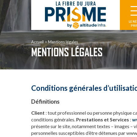
LE R
PRI
Accueil
Mentions légales
MENTIONS LÉGALES
Conditions générales d’utilisati
Définitions
Client
: tout professionnel ou personne physique cap
conditions générales.
Prestations et Services
:
w
présente sur le site, notamment textes – images – v
personnelles susceptibles d’être détenues par www.pr