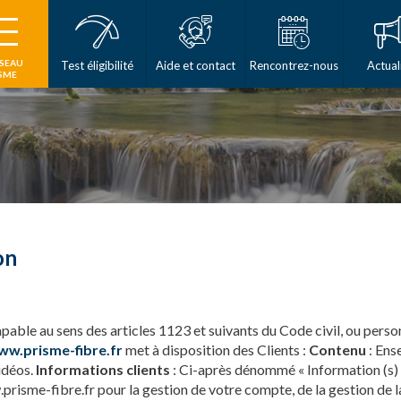
ÉSEAU
Test éligibilité
Aide et contact
Rencontrez-nous
Actual
SME
on
able au sens des articles 1123 et suivants du Code civil, ou personn
ww.prisme-fibre.fr
met à disposition des Clients :
Contenu
: Ens
idéos.
Informations clients
: Ci-après dénommé « Information (s)
isme-fibre.fr pour la gestion de votre compte, de la gestion de la r