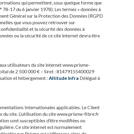
nformations qui permettent, sous quelque forme que
 n° 78-17 du 6 janvier 1978). Les termes « données à
èglement Général sur la Protection des Données (RGPD
nnelles que vous pouvez retrouver sur
onfidentialité et la sécurité des données à
nées ou la sécurité de ce site internet devra être
 aux utilisateurs du site internet www.prisme-
u capital de 2 500 000 € – Siret : 81479155400029
sation et hébergement :
Altitude Infra
Délégué à
lementations Internationales applicables. Le Client
du site. L’utilisation du site www.prisme-fibre.fr
sation sont susceptibles d’être modifiées ou
gulière. Ce site internet est normalement
décidée par Prisme qui s’efforcera alors de