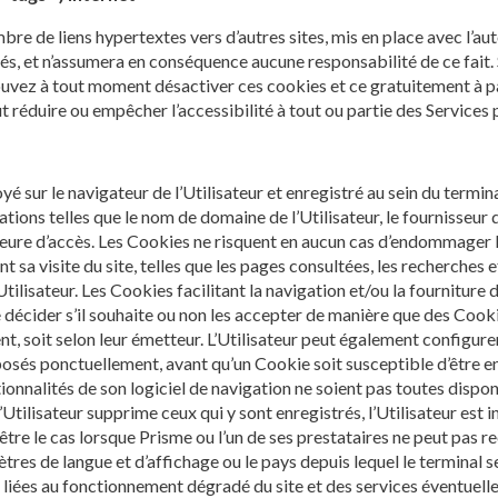
re de liens hypertextes vers d’autres sites, mis en place avec l’au
sités, et n’assumera en conséquence aucune responsabilité de ce fait.
 pouvez à tout moment désactiver ces cookies et ce gratuitement à pa
t réduire ou empêcher l’accessibilité à tout ou partie des Services p
é sur le navigateur de l’Utilisateur et enregistré au sein du terminal
ions telles que le nom de domaine de l’Utilisateur, le fournisseur d’
 l’heure d’accès. Les Cookies ne risquent en aucun cas d’endommager l
ant sa visite du site, telles que les pages consultées, les recherch
Utilisateur. Les Cookies facilitant la navigation et/ou la fourniture 
 décider s’il souhaite ou non les accepter de manière que des Cooki
ent, soit selon leur émetteur. L’Utilisateur peut également configur
oposés ponctuellement, avant qu’un Cookie soit susceptible d’être 
ctionnalités de son logiciel de navigation ne soient pas toutes dispon
’Utilisateur supprime ceux qui y sont enregistrés, l’Utilisateur est 
être le cas lorsque Prisme ou l’un de ses prestataires ne peut pas re
mètres de langue et d’affichage ou le pays depuis lequel le terminal
 liées au fonctionnement dégradé du site et des services éventuel