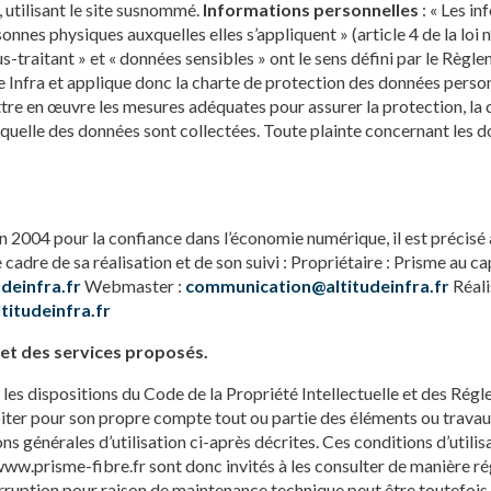
 utilisant le site susnommé.
Informations personnelles
: « Les i
sonnes physiques auxquelles elles s’appliquent » (article 4 de la loi
us-traitant » et « données sensibles » ont le sens défini par le R
de Infra et applique donc la charte de protection des données perso
ttre en œuvre les mesures adéquates pour assurer la protection, la c
uelle des données sont collectées. Toute plainte concernant les don
juin 2004 pour la confiance dans l’économie numérique, il est précisé
le cadre de sa réalisation et de son suivi : Propriétaire : Prisme a
deinfra.fr
Webmaster :
communication@altitudeinfra.fr
Réali
itudeinfra.fr
e et des services proposés.
 les dispositions du Code de la Propriété Intellectuelle et des Rég
oiter pour son propre compte tout ou partie des éléments ou travaux 
ons générales d’utilisation ci-après décrites. Ces conditions d’utili
www.prisme-fibre.fr sont donc invités à les consulter de manière ré
rruption pour raison de maintenance technique peut être toutefois 