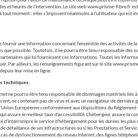
es et heures de l’intervention. Le site web www.prisme-fibre.fr es
tout moment : elles s’imposent néanmoins à l’utilisateur qui est invi
 fournir une information concernant l’ensemble des activités de la s
 que possible. Toutefois, il ne pourra être tenu responsable des ou
ers partenaires qui lui fournissent ces informations. Toutes les infor
luer. Par ailleurs, les renseignements figurant sur le site www.prism
epuis leur mise en ligne.
s techniques.
ernet ne pourra être tenu responsable de dommages matériels liés à l’ut
récent, ne contenant pas de virus et avec un navigateur de dernière
 de l’Union Européenne conformément aux dispositions du Règlement
ui assure le meilleur taux d’accessibilité. L’hébergeur assure la co
ilité d’interrompre le service d’hébergement pour les durées les plu
de défaillance de ses infrastructures ou si les Prestations et Servi
 cas de dysfonctionnement du réseau Internet, des lignes téléphoni