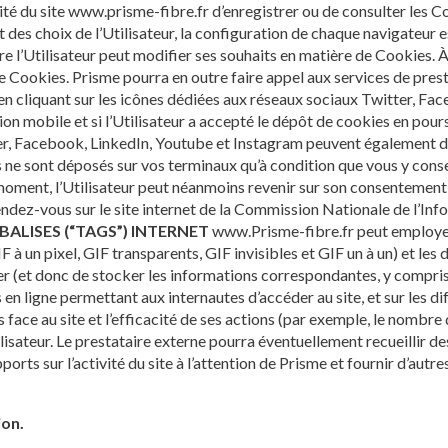
lité du site www.prisme-fibre.fr d’enregistrer ou de consulter les 
t des choix de l’Utilisateur, la configuration de chaque navigateur e
e l’Utilisateur peut modifier ses souhaits en matière de Cookies. À 
 Cookies. Prisme pourra en outre faire appel aux services de prestata
, en cliquant sur les icônes dédiées aux réseaux sociaux Twitter, F
on mobile et si l’Utilisateur a accepté le dépôt de cookies en pours
ter, Facebook, LinkedIn, Youtube et Instagram peuvent également d
 ne sont déposés sur vos terminaux qu’à condition que vous y consen
 moment, l’Utilisateur peut néanmoins revenir sur son consentement
ez-vous sur le site internet de la Commission Nationale de l’Infor
2. BALISES (“TAGS”) INTERNET
www.Prisme-fibre.fr peut employer
F à un pixel, GIF transparents, GIF invisibles et GIF un à un) et les
r (et donc de stocker les informations correspondantes, y compris l
s en ligne permettant aux internautes d’accéder au site, et sur les d
 face au site et l’efficacité de ses actions (par exemple, le nombre
Utilisateur. Le prestataire externe pourra éventuellement recueillir de
orts sur l’activité du site à l’attention de Prisme et fournir d’autres 
ion.