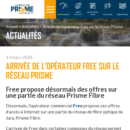
AIDE ET
RENCONTREZ-
TEST ÉLIGIBILITÉ
CONTACT
NOUS
ACTUALITÉS
MÉDIATHÈQUE
Accueil
Actualités
Arrivée de l’opérateur Free sur le réseau Prisme
ACTUALITÉS
13 mars 2026
ARRIVÉE DE L’OPÉRATEUR FREE SUR LE
RÉSEAU PRISME
Free propose désormais des offres sur
une partie du réseau Prisme Fibre
Désormais, l’opérateur commercial
Free
propose ses offres
d’accès à Internet sur une partie du réseau de fibre optique du
Jura, Prisme Fibre.
L’arrivée de Free dans certaines communes du réseau permet